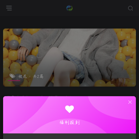
校花
共2篇
排序
更新
浏览
点赞
评论
福利报到