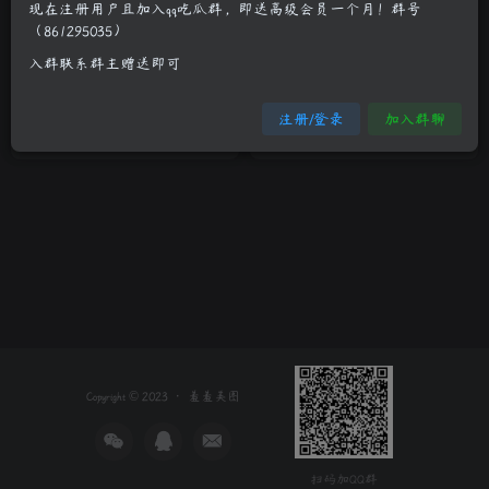
现在注册用户且加入qq吃瓜群，即送高级会员一个月！群号
（861295035）
马尾青春校花蓝色百褶裙制服
清纯美女校花果子闺房可爱迷
入群联系群主赠送即可
美女清纯唯美写真
人美照
清纯妹子
真人系列
清纯妹子
注册/登录
加入群聊
3年前
3年前
12
12
Copyright © 2023 ·
羞羞美图
扫码加QQ群