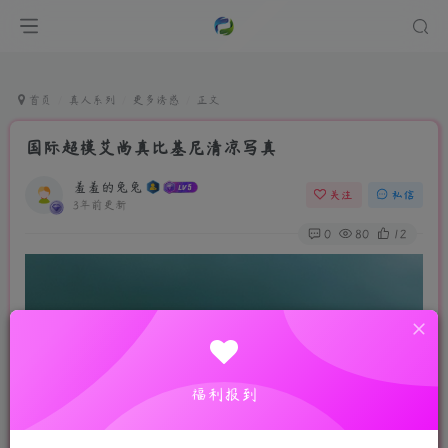
首页
真人系列
更多诱惑
正文
国际超模艾尚真比基尼清凉写真
羞羞的兔兔
关注
私信
3年前更新
0
80
12
福利报到