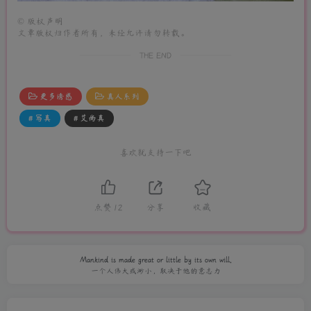
©
版权声明
文章版权归作者所有，未经允许请勿转载。
THE END
更多诱惑
真人系列
# 写真
# 艾尚真
喜欢就支持一下吧
点赞
12
分享
收藏
Mankind is made great or little by its own will.
一个人伟大或渺小，取决于他的意志力