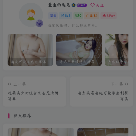
羞羞的兔兔
关注
3
313
0
3184
1.9W+
这家伙很懒，什么都没有写...
清纯可爱小尤奈裸体私房照前凸后翘迷人
著名平面模特方舒霖私房写真
上一篇
下一篇
超萌美少女组合比基尼清新
清秀美眉清纯可爱学生制服
写真
写真
相关推荐