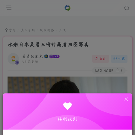
首页
真人系列
制服诱惑
正文
水嫩日本美眉三崎铃高清扫图写真
羞羞的兔兔
关注
私信
3年前更新
0
59
7
福利报到