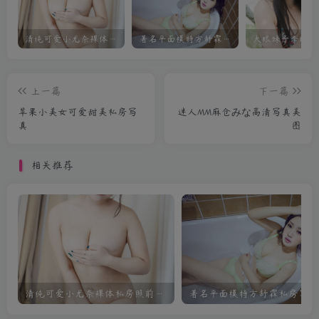
清纯可爱小尤奈裸体私房照前凸后翘迷人
著名平面模特方舒霖私房写真
上一篇
下一篇
苹果小美女可爱甜美私房写
迷人MM麻仓みな高清写真美
真
图
相关推荐
清纯可爱小尤奈裸体私房照前凸后翘迷人
著名平面模特方舒霖私房写真