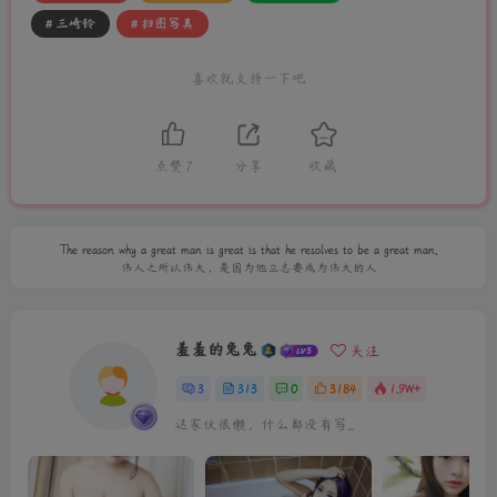
# 三崎铃
# 扫图写真
喜欢就支持一下吧
点赞
7
分享
收藏
The reason why a great man is great is that he resolves to be a great man.
伟人之所以伟大，是因为他立志要成为伟大的人
羞羞的兔兔
关注
3
313
0
3184
1.9W+
这家伙很懒，什么都没有写...