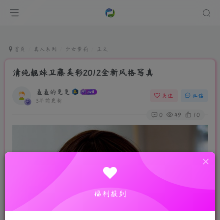
首页
真人系列
少女萝莉
正文
清纯靓妹卫藤美彩2012全新风格写真
羞羞的兔兔
关注
私信
3年前更新
0
49
10
福利报到