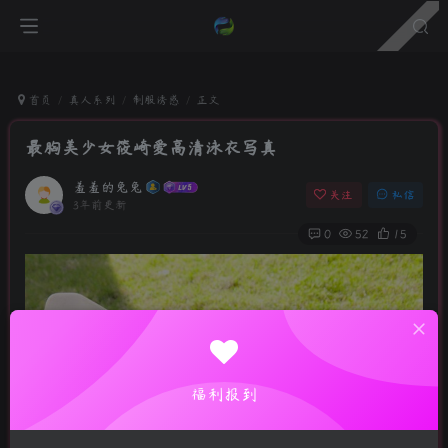
首页
真人系列
制服诱惑
正文
最胸美少女筱崎爱高清泳衣写真
羞羞的兔兔
关注
私信
3年前更新
0
52
15
福利报到