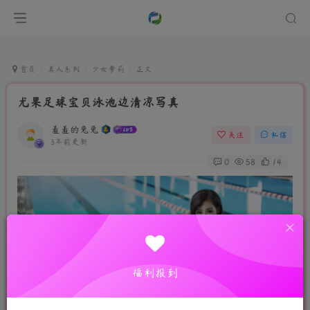
首页
真人系列
少女萝莉
正文
尤果足球宝贝泳池边清凉写真
羞羞的兔兔
关注
私信
3年前更新
0
58
14
福利报到