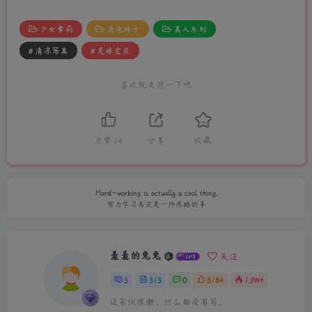
少女萝莉
清纯妹子
真人系列
# 清凉写真
# 足球宝贝
喜欢就支持一下吧
点赞
14
分享
收藏
Hard-working is actually a cool thing.
努力学习其实是一件很酷的事
羞羞的兔兔
关注
3
313
0
3184
1.9W+
这家伙很懒，什么都没有写...