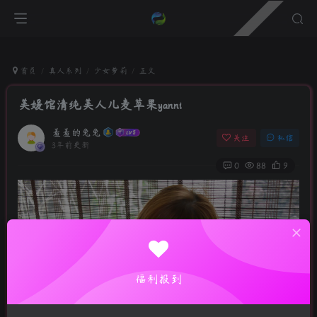
首页
真人系列
少女萝莉
正文
美媛馆清纯美人儿麦苹果yanni
羞羞的兔兔
关注
私信
3年前更新
0
88
9
福利报到