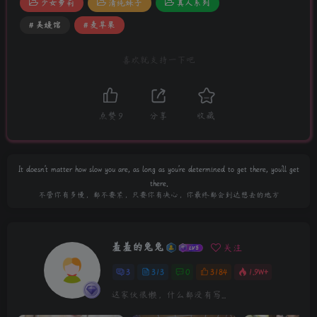
少女萝莉
清纯妹子
真人系列
# 美媛馆
# 麦苹果
喜欢就支持一下吧
点赞
9
分享
收藏
It doesn't matter how slow you are, as long as you're determined to get there, you'll get
there.
不管你有多慢，都不要紧，只要你有决心，你最终都会到达想去的地方
羞羞的兔兔
关注
3
313
0
3184
1.9W+
这家伙很懒，什么都没有写...