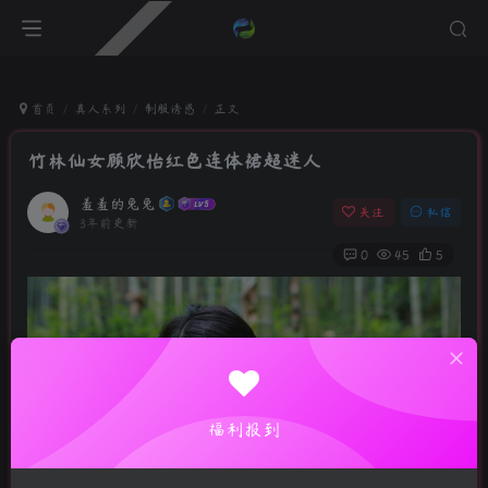
首页
真人系列
制服诱惑
正文
竹林仙女顾欣怡红色连体裙超迷人
羞羞的兔兔
关注
私信
3年前更新
0
45
5
福利报到