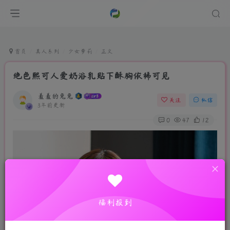
首页
真人系列
少女萝莉
正文
绝色熙可人爱奶浴乳贴下酥胸依稀可见
羞羞的兔兔
关注
私信
3年前更新
0
47
12
福利报到