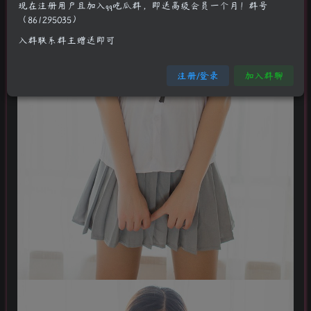
现在注册用户且加入qq吃瓜群，即送高级会员一个月！群号
（861295035）
入群联系群主赠送即可
注册/登录
加入群聊