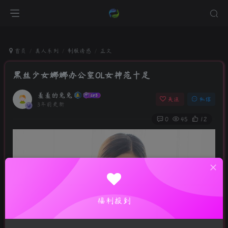
首页
真人系列
制服诱惑
正文
黑丝少女娜娜办公室OL女神范十足
羞羞的兔兔
关注
私信
3年前更新
0
45
12
福利报到