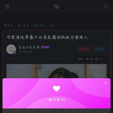
首页
真人系列
清纯妹子
正文
可爱清纯草莓少女美乳圆润肌肤白皙诱人
羞羞的兔兔
关注
私信
3年前更新
0
38
12
福利报到