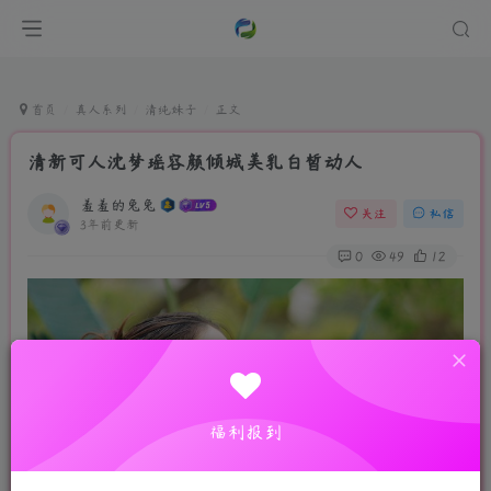
首页
真人系列
清纯妹子
正文
清新可人沈梦瑶容颜倾城美乳白皙动人
羞羞的兔兔
关注
私信
3年前更新
0
49
12
福利报到