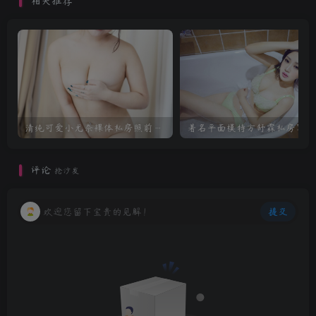
相关推荐
清纯可爱小尤奈裸体私房照前凸后翘迷人
著名平面模特方舒霖私房写真
评论
抢沙发
欢迎您留下宝贵的见解！
提交