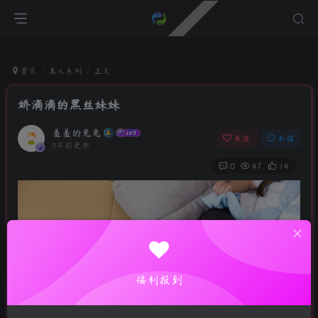
首页
真人系列
正文
娇滴滴的黑丝妹妹
羞羞的兔兔
关注
私信
3年前更新
0
47
14
福利报到