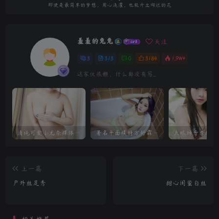
即使是最简单的梦想，用心浇灌，也能开出绚烂的花
羞羞的兔兔
关注
3
313
0
3184
1.9W+
这家伙很懒，什么都没有写...
清纯可爱小尤奈裸体私房照前凸后翘迷人
著名平面模特方舒霖私房写真
上一篇
下一篇
户外丝足秀
甜心闺蜜白丝