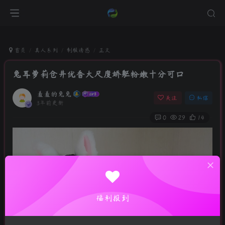
首页
真人系列
制服诱惑
正文
兔耳萝莉仓井优香大尺度娇躯粉嫩十分可口
羞羞的兔兔
关注
私信
3年前更新
0
29
14
福利报到