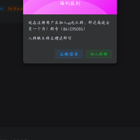
福利报到
列
黑丝诱惑
0
90
14
现在注册用户且加入qq吃瓜群，即送高级会
员一个月！群号（861295035）
入群联系群主赠送即可
注册/登录
加入群聊