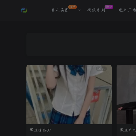
诱惑
激情
真人美图
视频系列
吃瓜广
10
黑丝诱惑09
黑丝系列