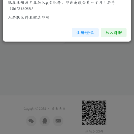
现在注册用户且加入qq吃瓜群，即送高级会员一个月！群号
（861295035）
大美人张熙儿诱人睡裙让人流
入群联系群主赠送即可
连忘返
制服诱惑
清纯妹子
真人系列
注册/登录
加入群聊
3年前
12
Copyright © 2023 ·
羞羞美图
扫码加QQ群