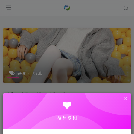
睡裙
共1篇
排序
更新
浏览
点赞
评论
福利报到