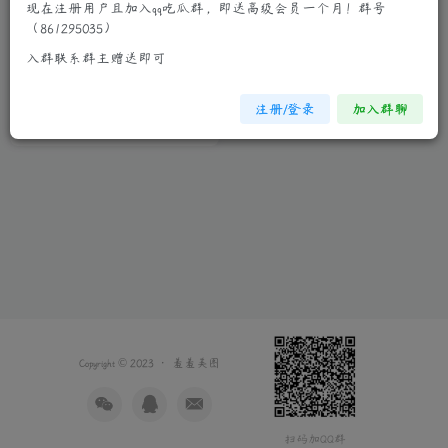
现在注册用户且加入qq吃瓜群，即送高级会员一个月！群号
（861295035）
青春学生妹蓝色运动套装白色
入群联系群主赠送即可
裹胸香肩诱惑私房写真
制服诱惑
少女萝莉
清纯妹子
注册/登录
加入群聊
3年前
6
Copyright © 2023 ·
羞羞美图
扫码加QQ群