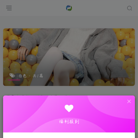
白色
共1篇
排序
更新
浏览
点赞
评论
福利报到