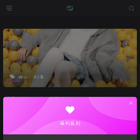
甜心
共2篇
排序
更新
浏览
点赞
评论
福利报到