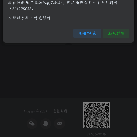
现在注册用户且加入qq吃瓜群，即送高级会员一个月！群号
（861295035）
小甜心陆金佳蓝色比基尼清凉
甜心萌妹小可米圆乳深沟诱人
入群联系群主赠送即可
写真
至极
制服诱惑
少女萝莉
清纯妹子
清纯妹子
真人系列
注册/登录
加入群聊
3年前
3年前
14
13
Copyright © 2023 ·
羞羞美图
扫码加QQ群