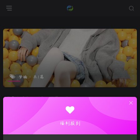
梦楠
共1篇
排序
更新
浏览
点赞
评论
福利报到