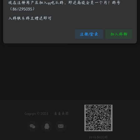
现在注册用户且加入qq吃瓜群，即送高级会员一个月！群号
（861295035）
嗲囡囡梦一般的青春女孩梦楠
入群联系群主赠送即可
制服诱惑
清纯妹子
真人系列
注册/登录
加入群聊
3年前
7
Copyright © 2023 ·
羞羞美图
扫码加QQ群