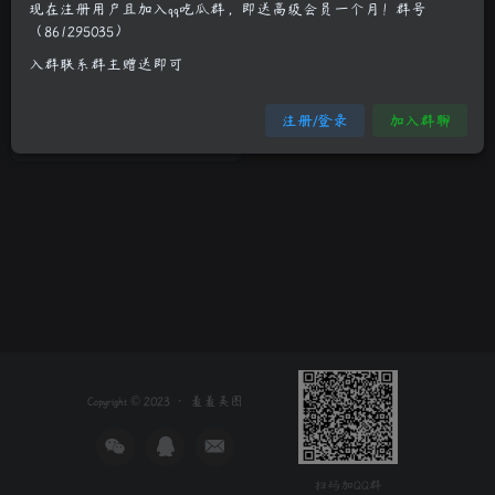
现在注册用户且加入qq吃瓜群，即送高级会员一个月！群号
（861295035）
大眼妹子李玲Angel时尚比基尼
入群联系群主赠送即可
写真
制服诱惑
少女萝莉
更多诱惑
注册/登录
加入群聊
3年前
9
Copyright © 2023 ·
羞羞美图
扫码加QQ群