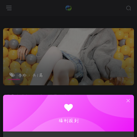
李玲
共1篇
排序
更新
浏览
点赞
评论
福利报到