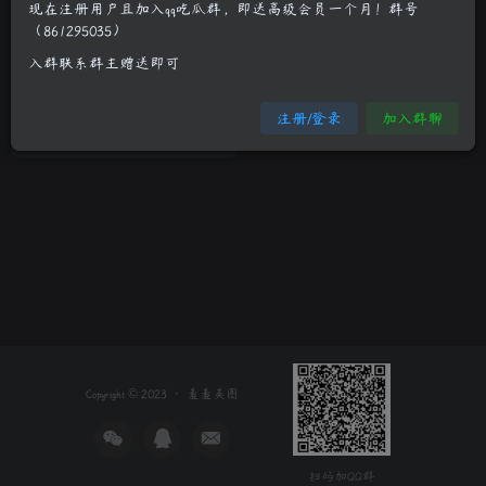
现在注册用户且加入qq吃瓜群，即送高级会员一个月！群号
（861295035）
日本写真偶像青木未央清纯护
入群联系群主赠送即可
士装套图
制服诱惑
少女萝莉
清纯妹子
注册/登录
加入群聊
3年前
15
Copyright © 2023 ·
羞羞美图
扫码加QQ群