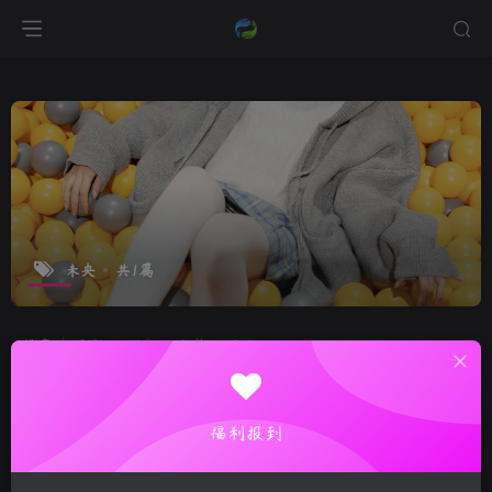
未央
共1篇
排序
更新
浏览
点赞
评论
福利报到