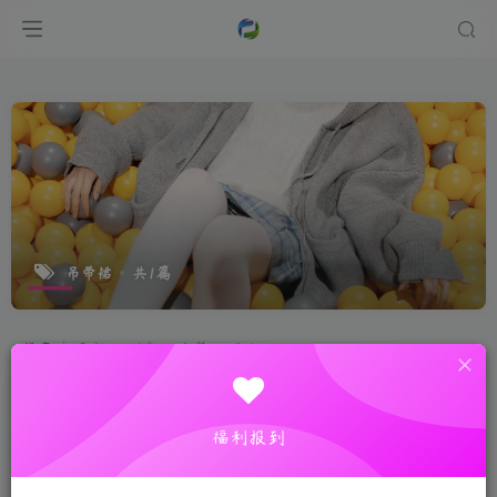
吊带裙
共1篇
排序
更新
浏览
点赞
评论
福利报到