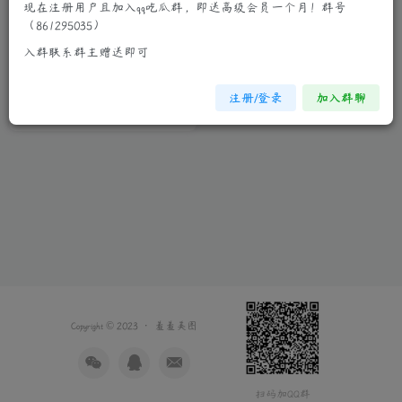
现在注册用户且加入qq吃瓜群，即送高级会员一个月！群号
（861295035）
单纯可爱萝莉粉嫩吊带裙闺房
入群联系群主赠送即可
性感图片
少女萝莉
真人系列
注册/登录
加入群聊
3年前
8
Copyright © 2023 ·
羞羞美图
扫码加QQ群