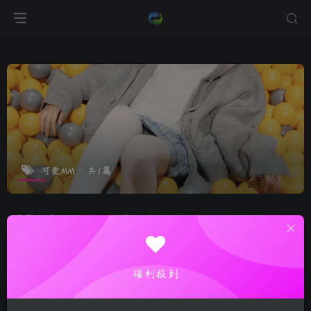
可爱MM
共1篇
排序
更新
浏览
点赞
评论
福利报到