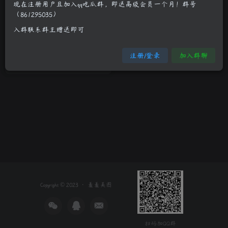
现在注册用户且加入qq吃瓜群，即送高级会员一个月！群号
（861295035）
可爱MM透明睡衣代言 很迷人
入群联系群主赠送即可
少女萝莉
更多诱惑
真人系列
注册/登录
加入群聊
3年前
13
Copyright © 2023 ·
羞羞美图
扫码加QQ群