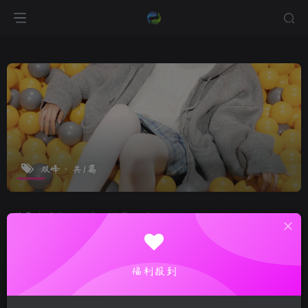
双峰
共1篇
排序
更新
浏览
点赞
评论
福利报到