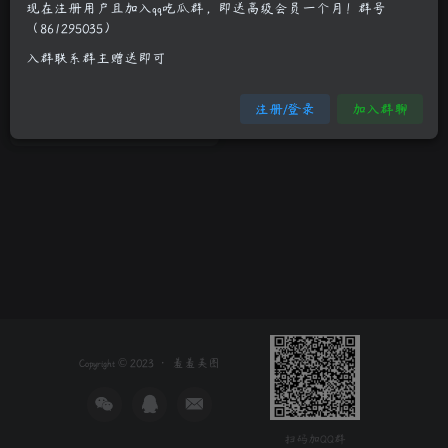
现在注册用户且加入qq吃瓜群，即送高级会员一个月！群号
（861295035）
酥胸小妹张美荧身材凹凸有致
入群联系群主赠送即可
双峰挺
少女萝莉
清纯妹子
真人系列
注册/登录
加入群聊
3年前
14
Copyright © 2023 ·
羞羞美图
扫码加QQ群