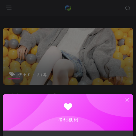
伊小七
共1篇
排序
更新
浏览
点赞
评论
福利报到