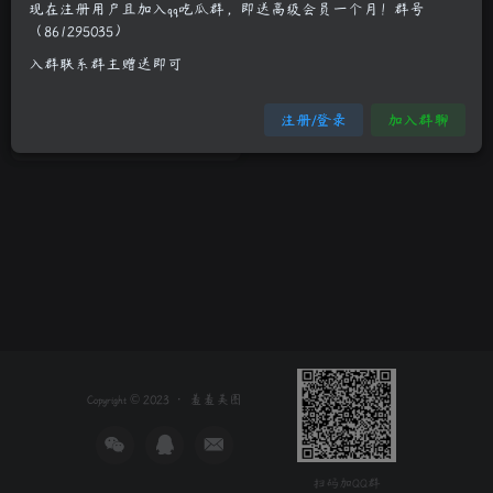
现在注册用户且加入qq吃瓜群，即送高级会员一个月！群号
（861295035）
伊小七MoMo游三亚翘臀写真艺
入群联系群主赠送即可
术图
制服诱惑
少女萝莉
清纯妹子
注册/登录
加入群聊
3年前
5
Copyright © 2023 ·
羞羞美图
扫码加QQ群