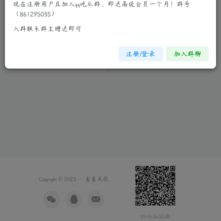
现在注册用户且加入qq吃瓜群，即送高级会员一个月！群号
（861295035）
清纯萝莉苏可可眼神妩媚丰乳
入群联系群主赠送即可
肥臀惹人爱
清纯妹子
真人系列
注册/登录
加入群聊
3年前
7
Copyright © 2023 ·
羞羞美图
扫码加QQ群