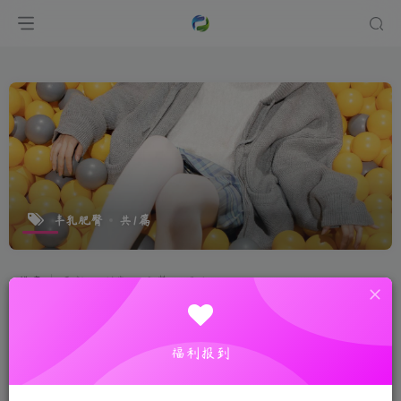
丰乳肥臀
共1篇
排序
更新
浏览
点赞
评论
福利报到